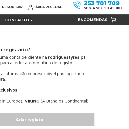
253 781 709
PESQUISAR
ÁREA PESSOAL
SEG. A SEX. 9H ÀS 18H
ENCOMENDAS
CONTACTOS
á registado?
uma conta de cliente na
rodriguestyres.pt
,
 para aceder ao formulário de registo.
 a informação imprescindível para agilizar o
ra.
xclusivos
 in Europe)
, VIKING
(A Brand os Continental)
Criar registo