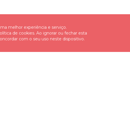
 uma melhor experiência e serviço.
lítica de cookies. Ao ignorar ou fechar esta
oncordar com o seu uso neste dispositivo.
MAIS INFORMAÇÕES
RECEBA AS NO
Faq's
Se Não quer dei
subscreva a nossa
Política de Privacidade e
Protecção de Dados
Política de Cookies
Métodos de Pagamento
Declaro que com
Condições Gerais de Venda
Anular Subscriç
RAL e RLL