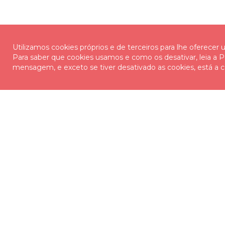
Utilizamos cookies próprios e de terceiros para lhe oferecer
Para saber que cookies usamos e como os desativar, leia a Po
mensagem, e exceto se tiver desativado as cookies, está a c
RODRIGUES TYRES
A MINHA ÁREA
O Grupo
Iniciar sessão
Marcas
Criar registo
Media
Contactos
Encomendas