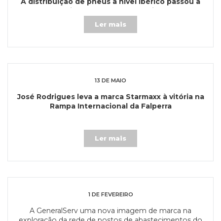
A distribuição de pneus a nível ibérico passou a
ser uma realidade através da Rodrigues Tyres.
Ler mais
13 DE MAIO
José Rodrigues leva a marca Starmaxx à vitória na
Rampa Internacional da Falperra
Ler mais
1 DE FEVEREIRO
A GeneralServ uma nova imagem de marca na
exploração da rede de postos de abastecimentos do