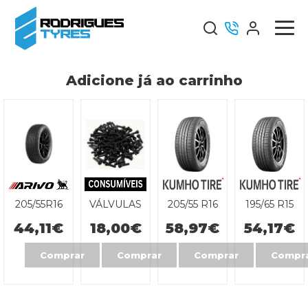
Adicione já ao carrinho
205/55R16
VÁLVULAS
205/55 R16
195/65 R15
91V Premio
TR413 SACO
91/V ES31
91/H ES31
44,11
€
18,00
€
58,97
€
54,17
€
ARZERO
C/ 100
ECOWING
ECOWING
VÁLVULAS
Comprar
Comprar
Comprar
Compr