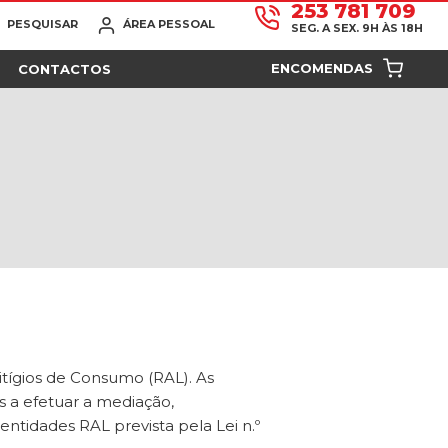
253 781 709
PESQUISAR
ÁREA PESSOAL
SEG. A SEX. 9H ÀS 18H
ENCOMENDAS
CONTACTOS
itígios de Consumo (RAL). As
s a efetuar a mediação,
entidades RAL prevista pela Lei n.º