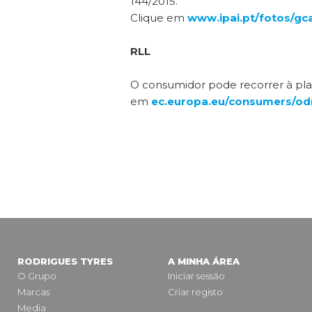
144/2015.
Clique em
www.ipai.pt/fotos/g
RLL
O consumidor pode recorrer à plat
em
ec.europa.eu/consumers/od
RODRIGUES TYRES
A MINHA ÁREA
O Grupo
Iniciar sessão
Marcas
Criar registo
Media