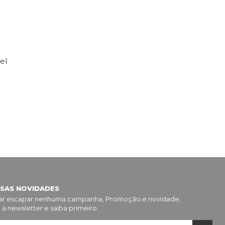
el
SSAS NOVIDADES
xar escapar nenhuma campanha, Promoção e novidade,
 a newsletter e saiba primeiro.