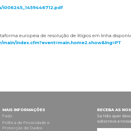
ca/i006245_1459446712.pdf
aforma europeia de resolução de litígios em linha disponív
r/main/index.cfm?event=main.home2.show&lng=PT
MAIS INFORMAÇÕES
RECEBA AS NO
Faq's
Se Não quer dei
subscreva a nossa
Política de Privacidade e
Protecção de Dados