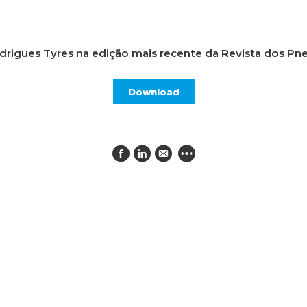
HOME
O GRUPO
ÁREAS DE NEGÓCIO
MARCAS
MEDIA
drigues Tyres na edição mais recente da Revista dos Pne
Download
Media