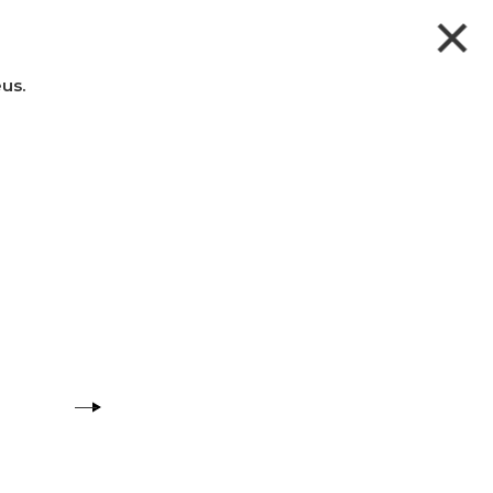
253 781 709
×
PESQUISAR
ÁREA PESSOAL
SEG. A SEX. 9H ÀS 18H
ENCOMENDAS
CONTACTOS
us.